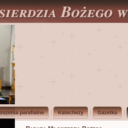
sierdzia Bożego 
oszenia parafialne
Katechezy
Gazetka