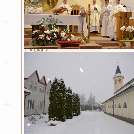
Miłosierdzie Boże
Ten fo
Kult Miłosierdzia Bożego
Wyślij 
Obraz Jezusa Miłosiernego
Koronka
Litania
Nowenna
Święty Jan Paweł II
Życiorys
Modlitwa i Litania
Wiersze
Bł. ks. Michał Sopoćko
Życiorys