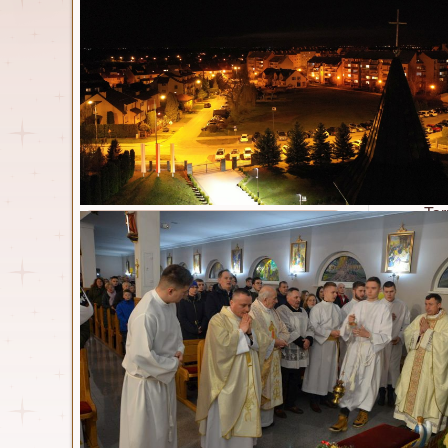
Parafia
Kontakt
Msze św. i nabożeństwa
Duszpasterze
Kancelaria
Ema
Historia
Parafia w statystyce
Kon
Nasz kościół
Tar
Dokumenty
pod
39-
Standardy ochrony małoletnich
Po
Zespół ds. prewencji
Osoby włączone w
+48
duszpasterstwo
htt
Wspólnoty parafialne
Formular