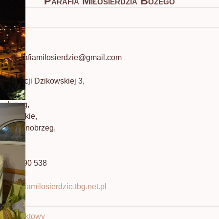
Parafia Miłosierdzia Bożego
il: parafiamilosierdzie@gmail.com
federacji Dzikowskiej 3,
nobrzeg,
karpackie,
400 Tarnobrzeg,
lska
 512 990 538
p://parafiamilosierdzie.tbg.net.pl
z kontaktowy