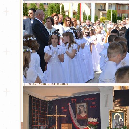
Litania
Sakramenty i obrzędy
Chrzest
Eucharystia
Bierzmowanie
Kapłaństwo
Małżeństwo
Namaszczenie chorych
Pokuta
A. Sakramentalia
B. Sakramentalia
Ta strona używa plików Cookies. Dowiedz się wię