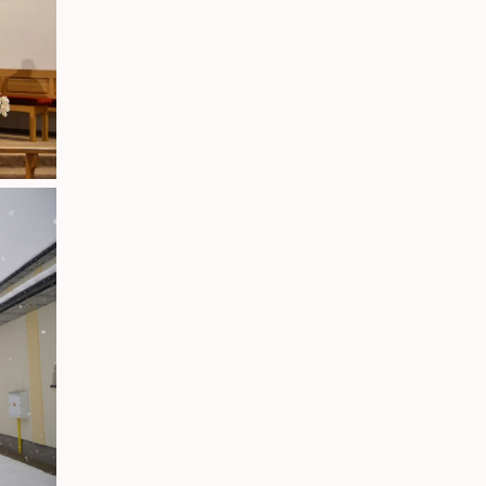
rmularz jest chroniony przez
Aimy Captcha-Less Form Guard
Leaflet
OpenStre
list
| ©
Lokalizacja kościoła/parafii