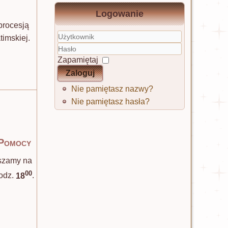
Logowanie
procesją
timskiej.
Użytkownik
Hasło
Zapamiętaj
Zaloguj
Nie pamiętasz nazwy?
Nie pamiętasz hasła?
 Pomocy
aszamy na
00
odz.
18
.