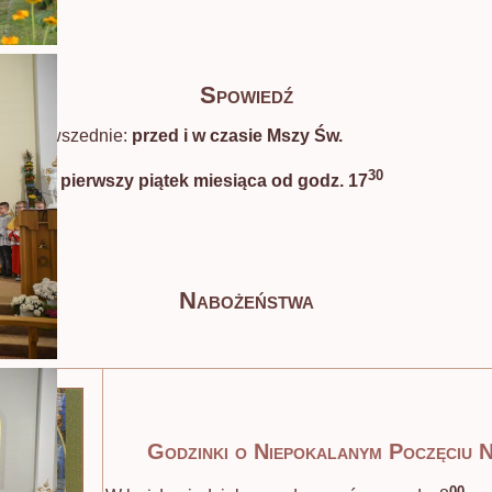
Spowiedź
i dni powszednie:
przed i w czasie Mszy Św.
30
terminy:
pierwszy piątek miesiąca od godz. 17
Nabożeństwa
Godzinki o Niepokalanym Poczęciu
00