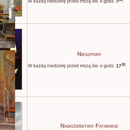
W każdą niedzielę przed mszą św. o godz. 8
.
Nieszpory
30
W każdą niedzielę przed mszą św. o godz.
17
.
Nabożeństwo Fatimskie