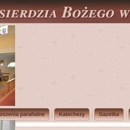
sierdzia Bożego 
oszenia parafialne
Katechezy
Gazetka