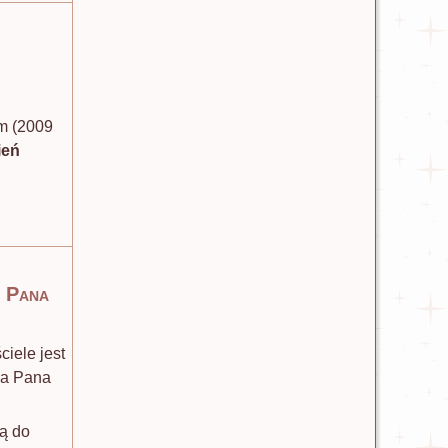
m (2009
ień
a Pana
iele jest
ca Pana
ą do