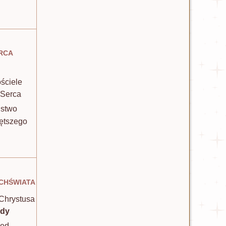
rca
ściele
 Serca
ństwo
iętszego
chświata
 Chrystusa
żdy