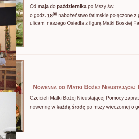
Od
maja
do
października
po Mszy św.
00
o godz.
18
nabożeństwo fatimskie połączone z 
ulicami naszego Osiedla z figurą Matki Boskiej Fa
Nowenna do Matki Bożej Nieustającej
Czcicieli Matki Bożej Nieustającej Pomocy zapr
nowennę w
każdą środę
po mszy wieczornej o g