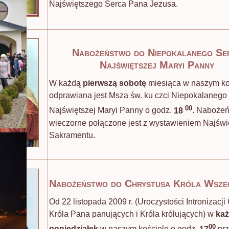
Najświętszego Serca Pana Jezusa.
Nabożeństwo do Niepokalanego Se
Najświętszej Maryi Panny
W każdą
pierwszą sobotę
miesiąca w naszym ko
odprawiana jest Msza św. ku czci Niepokalanego
00
Najświętszej Maryi Panny o godz.
18
. Naboże
wieczorne połączone jest z wystawieniem Najśw
Sakramentu.
Nabożeństwo do Chrystusa Króla Wsze
Od 22 listopada 2009 r. (Uroczystości Intronizacji
Króla Pana panujących i Króla królujących) w
ka
00