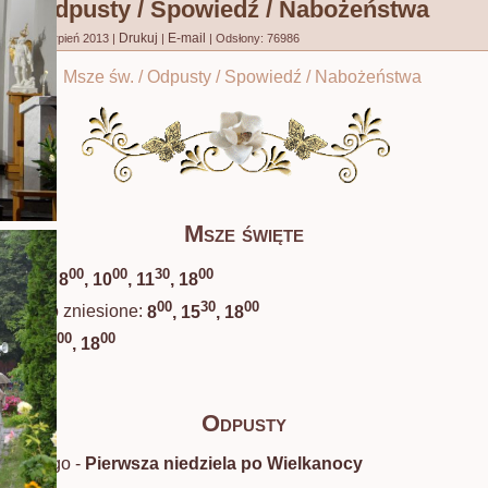
. / Odpusty / Spowiedź / Nabożeństwa
Drukuj
E-mail
no: 04 sierpień 2013
|
|
|
Odsłony: 76986
Msze św. / Odpusty / Spowiedź / Nabożeństwa
Msze święte
00
00
30
00
 święta:
8
, 10
, 11
, 18
00
30
00
stwowo zniesione:
8
, 15
, 18
00
00
ednie:
7
, 18
Odpusty
ia Bożego -
Pierwsza niedziela po Wielkanocy