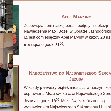
Apel Maryjny
Zobowiązaniem naszej parafii podjętym z okazji
Nawiedzenia Matki Bożej w Obrazie Jasnogórski
r.), jest comiesięczny Apel Maryjny w każdy
28 dz
00
miesiąca
o godz.
21
.
Nabożeństwo do Najświętszego Serc
Jezusa
W każdy
pierwszy piątek
miesiąca w naszym kośc
odprawiana Msza św. ku czci Najświętszego Ser
00
Jezusa o godz.
18
. Msze św. zakończone są
wystawieniem Najświętszego Sakramentu i Litani