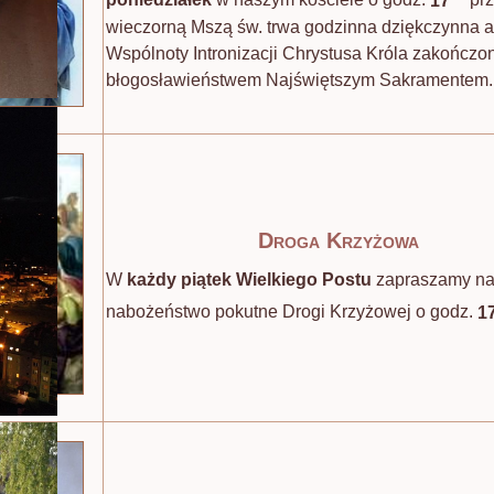
poniedziałek
w naszym kościele o godz.
17
pr
wieczorną Mszą św. trwa godzinna dziękczynna a
Wspólnoty Intronizacji Chrystusa Króla zakończo
błogosławieństwem Najświętszym Sakramentem.
Droga Krzyżowa
W
każdy piątek Wielkiego Postu
zapraszamy n
nabożeństwo pokutne Drogi Krzyżowej o godz.
1