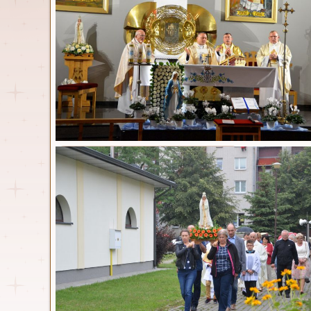
Msze św
Parafia
Opublikowa
Msze św. i nabożeństwa
Duszpasterze
Kancelaria
Historia
Parafia w statystyce
Nasz kościół
Dokumenty
Niedziele i
Standardy ochrony małoletnich
Święta pań
Zespół ds. prewencji
Dni powsz
Osoby włączone w
duszpasterstwo
Wspólnoty parafialne
Miłosierdz