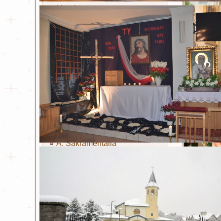
Litania
Sakramenty i obrzędy
Chrzest
Eucharystia
Bierzmowanie
Kapłaństwo
Małżeństwo
Namaszczenie chorych
Pokuta
A. Sakramentalia
B. Sakramentalia