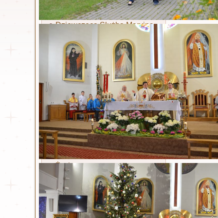
Ruch Światło - Oaza
Liturgiczna Służba Ołtarza
Dziewczęca Służba Maryjna
Żywy Różaniec
Akcja Katolicka
Niedziela 
Wspólnota dla Intronizacji
NSPJ
Pozostałe 
Stowarzyszenie Krwi
Chrystusa
Legion Maryi
Koła koronkowe
Św. Siostra Faustyna
Życiorys
Dzienniczek
Litania
Nowenna
Odpust zupełny