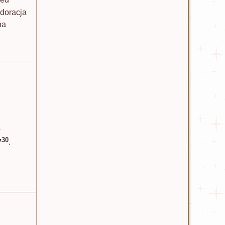
zed
doracja
na
a
30
7
.