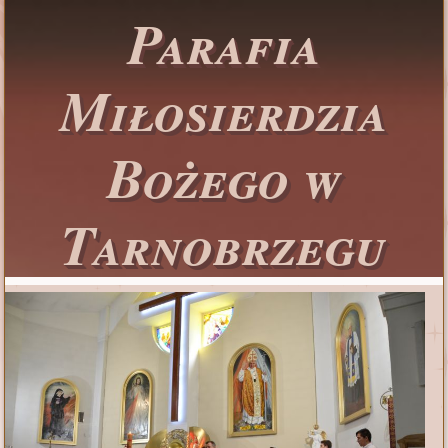
Parafia
Miłosierdzia
Bożego w
Tarnobrzegu