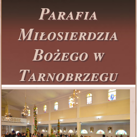
Parafia
Miłosierdzia
Bożego w
Tarnobrzegu