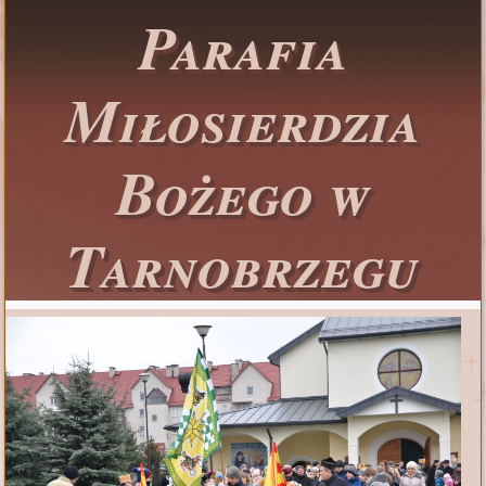
Parafia
Miłosierdzia
Bożego w
Tarnobrzegu