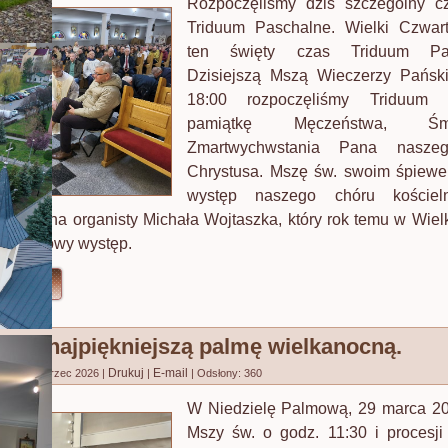
Rozpoczęliśmy dziś szczególny cz
Triduum Paschalne. Wielki Czwart
ten święty czas Triduum Pas
Dzisiejszą Mszą Wieczerzy Pański
18:00 rozpoczęliśmy Triduum P
pamiątkę Męczeństwa, Ś
Zmartwychwstania Pana nasze
Chrystusa. Mszę św. swoim śpiewe
występ naszego chóru kościel
wem pana organisty Michała Wojtaszka, który rok temu w Wiel
premierowy występ.
ęcej...
 na najpiękniejszą palmę wielkanocną.
Drukuj
E-mail
no: 29 marzec 2026
|
|
|
Odsłony: 360
W Niedzielę Palmową, 29 marca 20
Mszy św. o godz. 11:30 i procesj