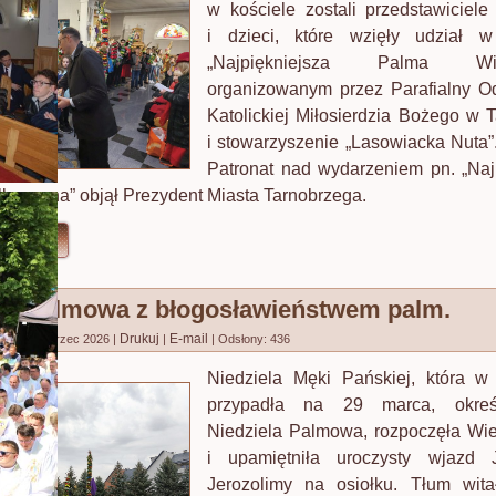
w kościele zostali przedstawiciele 
i dzieci, które wzięły udział w
„Najpiękniejsza Palma Wiel
organizowanym przez Parafialny Od
Katolickiej Miłosierdzia Bożego w 
i stowarzyszenie „Lasowiacka Nuta
Patronat nad wydarzeniem pn. „Naj
kanocna” objął Prezydent Miasta Tarnobrzega.
ęcej...
ela Palmowa z błogosławieństwem palm.
Drukuj
E-mail
no: 29 marzec 2026
|
|
|
Odsłony: 436
Niedziela Męki Pańskiej, która w
przypadła na 29 marca, okreś
Niedziela Palmowa, rozpoczęła Wie
i upamiętniła uroczysty wjazd
Jerozolimy na osiołku. Tłum wit