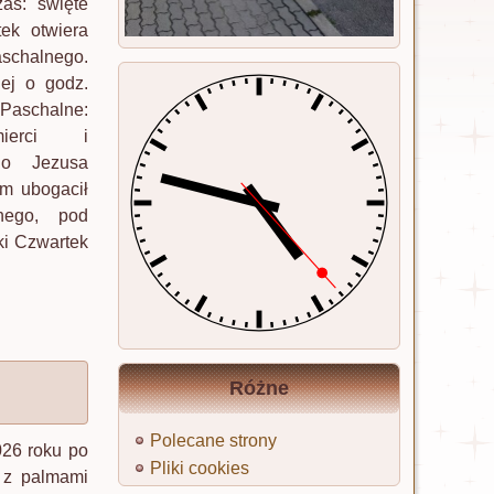
as: święte
ek otwiera
chalnego.
ej o godz.
aschalne:
mierci i
go Jezusa
m ubogacił
nego, pod
ki Czwartek
Różne
Polecane strony
26 roku po
Pliki cookies
i z palmami