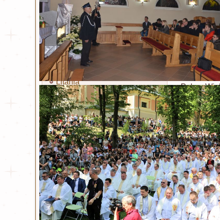
Miłosierdzie Boże
Kult Miłosierdzia Bożego
Obraz Jezusa Miłosiernego
Koronka
Litania
Palma Wiel
Nowenna
Czytaj wi
Święty Jan Paweł II
Niedzi
Życiorys
Opublikowa
Modlitwa i Litania
Wiersze
Bł. ks. Michał Sopoćko
Życiorys