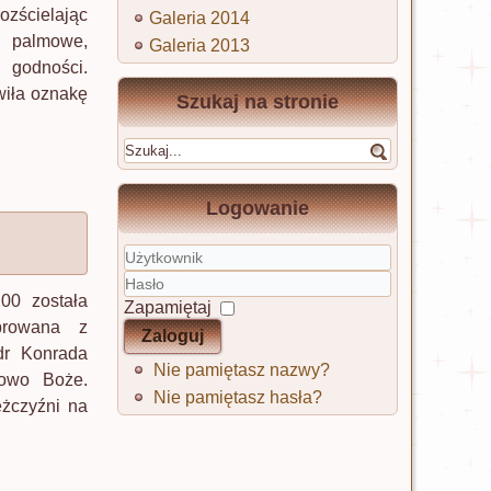
ozścielając
Galeria 2014
i palmowe,
Galeria 2013
 godności.
wiła oznakę
Szukaj na stronie
Logowanie
Użytkownik
00 została
Hasło
Zapamiętaj
browana z
Zaloguj
 dr Konrada
Nie pamiętasz nazwy?
łowo Boże.
Nie pamiętasz hasła?
ężczyźni na