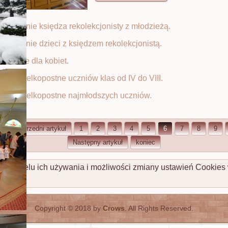
 spotkanie księdza rekolekcjonisty z młodzieżą.
 spotkanie dzieci z księdzem rekolekcjonistą.
stanowe dla kobiet.
kcje wielkopostne uczniów klas od IV do VIII.
kcje wielkopostne najmłodszych uczniów.
t
Poprzedni artykuł
1
2
3
4
5
6
7
8
9
Następny artykuł
koniec
cej o celu ich używania i możliwości zmiany ustawień Cookies
Copyright © 2018 by
Crows
. All Rights Reserved.