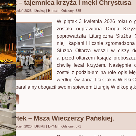
Piątek – tajemnica krzyża i męki Chrystusa
Drukuj
E-mail
no: 03 kwiecień 2026
|
|
|
Odsłony: 585
W piątek 3 kwietnia 2026 roku o 
została odprawiona Droga Krzyż
poprowadziła Liturgiczna Służba 
niej kapłani i licznie zgromadzona 
Służba Ołtarza weszli w ciszy do
a przed ołtarzem ksiądz proboszc
chwilę leżał krzyżem. Następnie 
został z podziałem na role opis Mę
według św. Jana. I tak jak w Wielki 
asz chór parafialny ubogacił swoim śpiewem Liturgię Wielkopiąt
ęcej...
Czwartek – Msza Wieczerzy Pańskiej.
Drukuj
E-mail
no: 02 kwiecień 2026
|
|
|
Odsłony: 571