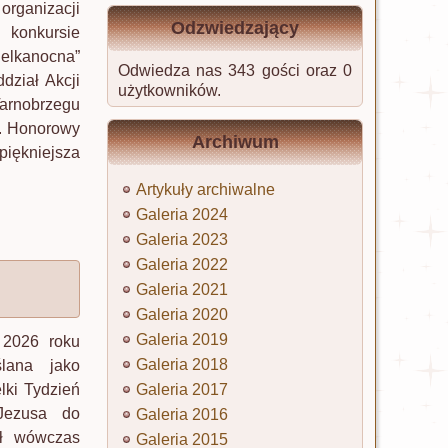
organizacji
Odzwiedzający
 konkursie
kanocna”
Odwiedza nas 343 gości oraz 0
dział Akcji
użytkowników.
Tarnobrzegu
”. Honorowy
Archiwum
piękniejsza
Artykuły archiwalne
Galeria 2024
Galeria 2023
Galeria 2022
Galeria 2021
Galeria 2020
Galeria 2019
 2026 roku
Galeria 2018
lana jako
Galeria 2017
lki Tydzień
 Jezusa do
Galeria 2016
ał wówczas
Galeria 2015