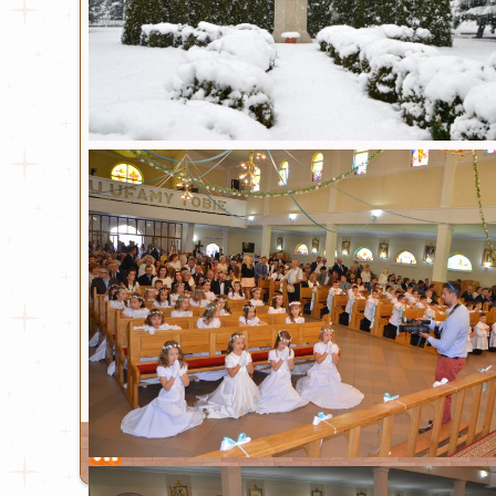
Drugie
Drugie
Nauki 
Rekole
Rekole
Strona 6 z 312
star
Ta strona używa plików Cookies. Dowiedz się wię