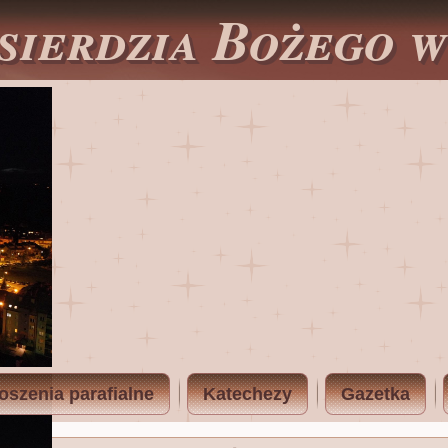
sierdzia Bożego 
oszenia parafialne
Katechezy
Gazetka