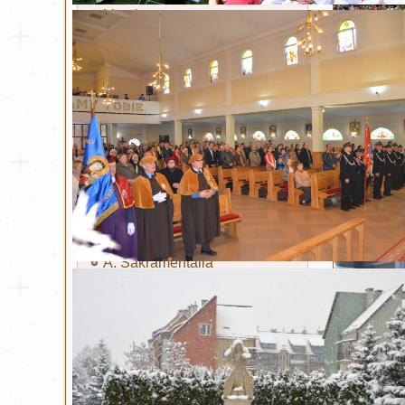
Litania
Sakramenty i obrzędy
triumfu nad
Chrzest
Eucharystia
Czytaj wi
Bierzmowanie
Kapłaństwo
Nauki 
Małżeństwo
Namaszczenie chorych
Opublikowa
Pokuta
A. Sakramentalia
B. Sakramentalia