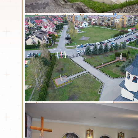
Ruch Światło - Oaza
Liturgiczna Służba Ołtarza
Dziewczęca Służba Maryjna
Żywy Różaniec
Akcja Katolicka
Wspólnota dla Intronizacji
NSPJ
Stowarzyszenie Krwi
Chrystusa
Legion Maryi
kierownict
Koła koronkowe
miał swój 
Czytaj wi
Św. Siostra Faustyna
Życiorys
Konkurs
Dzienniczek
Opublikowa
Litania
Nowenna
Odpust zupełny