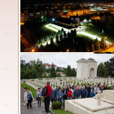
Wielki 
Parafia
Opublikowa
Msze św. i nabożeństwa
Duszpasterze
Kancelaria
Historia
Parafia w statystyce
Nasz kościół
Dokumenty
Standardy ochrony małoletnich
i dzisiaj n
Zespół ds. prewencji
Czytaj wi
Osoby włączone w
duszpasterstwo
Wielki 
Wspólnoty parafialne
Opublikowa