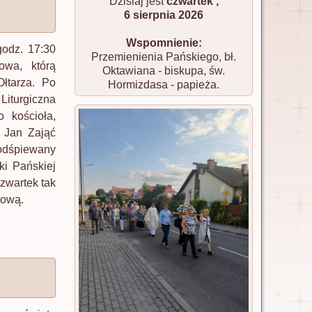
Dzisiaj jest
czwartek ,
6 sierpnia 2026
Wspomnienie:
godz. 17:30
Przemienienia Pańskiego, bł.
owa, którą
Oktawiana - biskupa, św.
Ołtarza. Po
Hormizdasa - papieża.
Liturgiczna
 kościoła,
z Jan Zająć
odśpiewany
ki Pańskiej
Czwartek tak
kową.