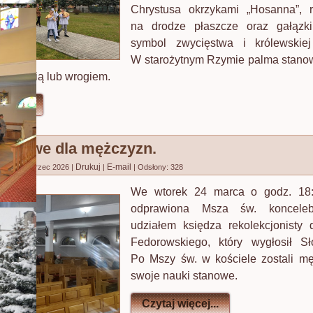
Chrystusa okrzykami „Hosanna”, r
na drodze płaszcze oraz gałązk
symbol zwycięstwa i królewskiej
W starożytnym Rzymie palma stano
 śmiercią lub wrogiem.
ęcej...
stanowe dla mężczyzn.
Drukuj
E-mail
no: 24 marzec 2026
|
|
|
Odsłony: 328
We wtorek 24 marca o godz. 18:
odprawiona Msza św. koncele
udziałem księdza rekolekcjonisty
Fedorowskiego, który wygłosił S
Po Mszy św. w kościele zostali m
swoje nauki stanowe.
Czytaj więcej...