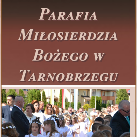
Parafia
Miłosierdzia
Bożego w
Tarnobrzegu