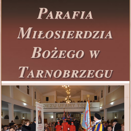
Parafia
Miłosierdzia
Bożego w
Tarnobrzegu