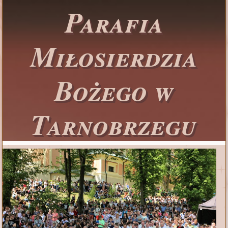
Parafia
Miłosierdzia
Bożego w
Tarnobrzegu