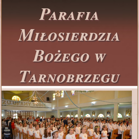
Parafia
Miłosierdzia
Bożego w
Tarnobrzegu