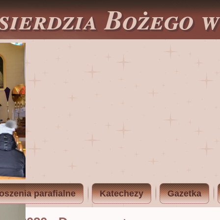
sierdzia Bożego 
oszenia parafialne
Katechezy
Gazetka