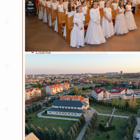
Miłosierdzie Boże
Kult Miłosierdzia Bożego
Obraz Jezusa Miłosiernego
Koronka
Litania
Nowenna
Święty Jan Paweł II
Życiorys
Modlitwa i Litania
Wiersze
Bł. ks. Michał Sopoćko
Życiorys