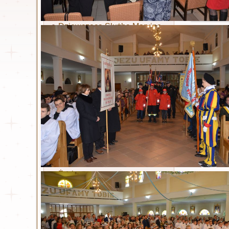
Ruch Światło - Oaza
Liturgiczna Służba Ołtarza
Dziewczęca Służba Maryjna
Żywy Różaniec
Akcja Katolicka
Wspólnota dla Intronizacji
NSPJ
Stowarzyszenie Krwi
Chrystusa
Legion Maryi
Koła koronkowe
Św. Siostra Faustyna
Życiorys
Dzienniczek
Litania
Nowenna
Odpust zupełny