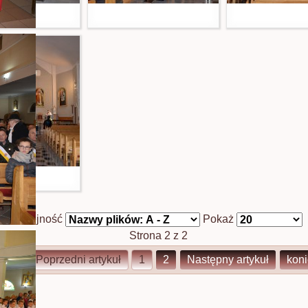
Kolejność
Pokaż
Strona 2 z 2
start
Poprzedni artykuł
1
2
Następny artykuł
kon