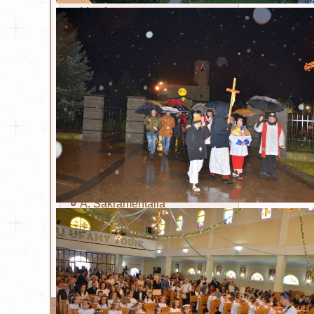
Litania
Sakramenty i obrzędy
Chrzest
Eucharystia
Bierzmowanie
Kapłaństwo
Małżeństwo
Namaszczenie chorych
Pokuta
A. Sakramentalia
B. Sakramentalia
Ta strona używa plików Cookies. Dowiedz się wię