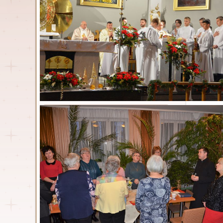
Gale
Parafia
Msze św. i nabożeństwa
Duszpasterze
Kancelaria
Historia
Parafia w statystyce
Nasz kościół
Dokumenty
Standardy ochrony małoletnich
Zespół ds. prewencji
Osoby włączone w
duszpasterstwo
Wspólnoty parafialne