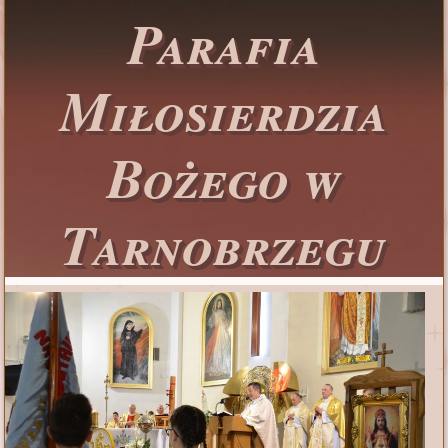
Parafia
Miłosierdzia
Bożego w
Tarnobrzegu