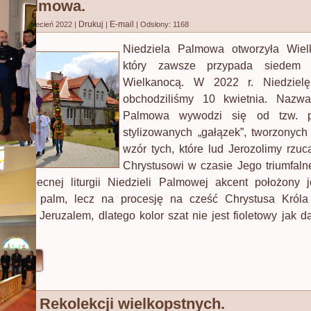
ela Palmowa.
Drukuj
E-mail
no: 13 kwiecień 2022
|
|
|
Odsłony: 1168
Niedziela Palmowa otworzyła Wielk
który zawsze przypada siedem 
Wielkanocą. W 2022 r. Niedziel
obchodziliśmy 10 kwietnia. Nazwa
Palmowa wywodzi się od tzw. pa
stylizowanych „gałązek”, tworzonych
wzór tych, które lud Jerozolimy rzuc
Chrystusowi w czasie Jego triumfal
 W obecnej liturgii Niedzieli Palmowej akcent położony j
eństwo palm, lecz na procesję na cześć Chrystusa Króla t
ego do Jeruzalem, dlatego kolor szat nie jest fioletowy jak da
ęcej...
enie Rekolekcji wielkopstnych.