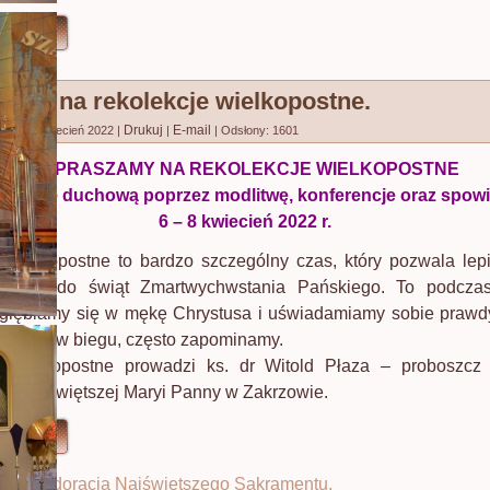
ęcej...
amy na rekolekcje wielkopostne.
Drukuj
E-mail
no: 04 kwiecień 2022
|
|
|
Odsłony: 1601
ZAPRASZAMY NA REKOLEKCJE WIELKOPOSTNE
odnowę duchową poprzez modlitwę, konferencje oraz spowi
6 – 8 kwiecień 2022 r.
 wielkopostne to bardzo szczególny czas, który pozwala lepie
ać się do świąt Zmartwychwstania Pańskiego. To podczas 
agłębiamy się w mękę Chrystusa i uświadamiamy sobie prawdy
ń, żyjąc w biegu, często zapominamy.
 wielkopostne prowadzi ks. dr Witold Płaza – proboszcz p
a Najświętszej Maryi Panny w Zakrzowie.
ęcej...
iowa adoracja Najświętszego Sakramentu.