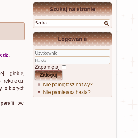
Szukaj na stronie
Logowanie
edź.
Użytkownik
Hasło
Zapamiętaj
j i głębiej
Zaloguj
rekolekcji
Nie pamiętasz nazwy?
, o których
Nie pamiętasz hasła?
arafii pw.