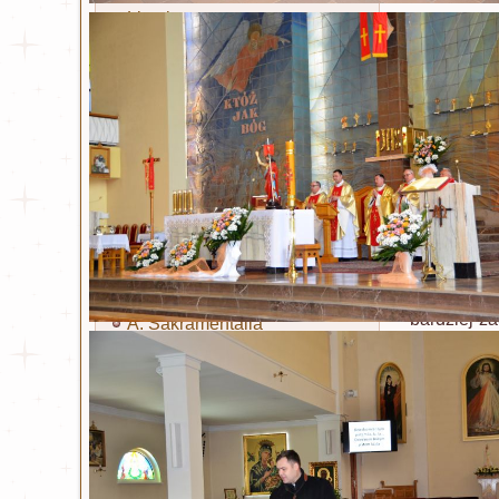
Litania
Czytaj wi
Sakramenty i obrzędy
Zaprasz
Chrzest
Opublikowa
Eucharystia
Bierzmowanie
na 
Kapłaństwo
Małżeństwo
Rekolekcje
Namaszczenie chorych
przygotow
Pokuta
bardziej z
A. Sakramentalia
na co dzie
B. Sakramentalia
Rekolekcje
Nawiedzeni
Czytaj wi
Kwietn