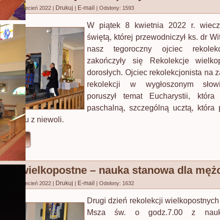
Drukuj
E-mail
no: 09 kwiecień 2022
|
|
|
Odsłony: 1593
W piątek 8 kwietnia 2022 r. wiec
świętą, której przewodniczył ks. dr Wi
nasz tegoroczny ojciec rekolek
zakończyły się Rekolekcje wielko
dorosłych. Ojciec rekolekcjonista na 
rekolekcji w wygłoszonym sło
poruszył temat Eucharystii, która
paschalną, szczególną ucztą, która
o wyjściu z niewoli.
ęcej...
cje wielkopostne – nauka stanowa dla męż
Drukuj
E-mail
no: 07 kwiecień 2022
|
|
|
Odsłony: 1632
Drugi dzień rekolekcji wielkopostnych
Msza św. o godz.7.00 z nauk