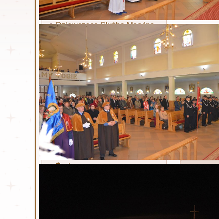
Ruch Światło - Oaza
Opublikowa
Liturgiczna Służba Ołtarza
Dziewczęca Służba Maryjna
Żywy Różaniec
Akcja Katolicka
Wspólnota dla Intronizacji
NSPJ
Stowarzyszenie Krwi
Chrystusa
Legion Maryi
Koła koronkowe
Izraelitom 
Czytaj wi
Św. Siostra Faustyna
Życiorys
Rekolek
Dzienniczek
Opublikowa
Litania
Nowenna
Odpust zupełny