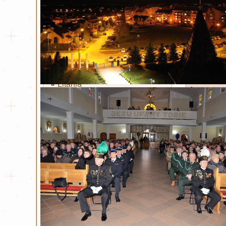
Miłosierdzie Boże
Kult Miłosierdzia Bożego
Obraz Jezusa Miłosiernego
Koronka
Litania
Święty 
Nowenna
Opublikowa
Święty Jan Paweł II
Życiorys
Modlitwa i Litania
Wiersze
Bł. ks. Michał Sopoćko
w życiu cz
Życiorys