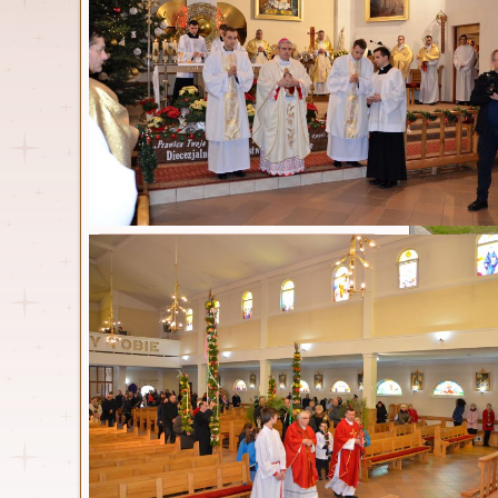
Niedzi
Parafia
Opublikowa
Msze św. i nabożeństwa
Duszpasterze
Kancelaria
Historia
Parafia w statystyce
Nasz kościół
Dokumenty
do miasta.
Standardy ochrony małoletnich
błogosławi
Zespół ds. prewencji
wjeżdżając
Osoby włączone w
czerwony,
duszpasterstwo
Czytaj wi
Wspólnoty parafialne
Zakończ