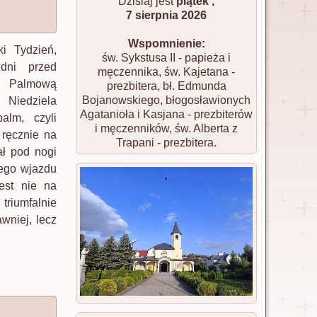
Dzisiaj jest
piątek ,
7 sierpnia 2026
Wspomnienie:
i Tydzień,
św. Sykstusa II - papieża i
dni przed
męczennika, św. Kajetana -
ę Palmową
prezbitera, bł. Edmunda
Bojanowskiego, błogosławionych
 Niedziela
Agatanioła i Kasjana - prezbiterów
lm, czyli
i męczenników, św. Alberta z
 ręcznie na
Trapani - prezbitera.
ał pod nogi
nego wjazdu
est nie na
riumfalnie
wniej, lecz