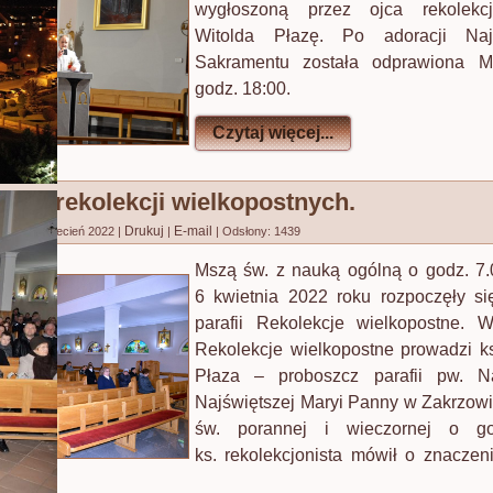
wygłoszoną przez ojca rekolekcj
Witolda Płazę. Po adoracji Naj
Sakramentu została odprawiona 
godz. 18:00.
Czytaj więcej...
czas rekolekcji wielkopostnych.
Drukuj
E-mail
no: 06 kwiecień 2022
|
|
|
Odsłony: 1439
Mszą św. z nauką ogólną o godz. 7
6 kwietnia 2022 roku rozpoczęły s
parafii Rekolekcje wielkopostne. 
Rekolekcje wielkopostne prowadzi ks
Płaza – proboszcz parafii pw. N
Najświętszej Maryi Panny w Zakrzow
św. porannej i wieczornej o go
ks. rekolekcjonista mówił o znaczen
łowieka.