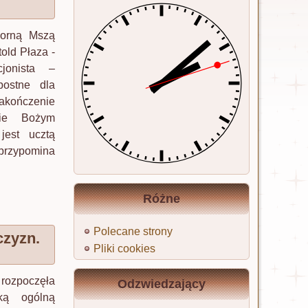
zorną Mszą
told Płaza -
cjonista –
postne dla
zakończenie
wie Bożym
 jest ucztą
 przypomina
Różne
Polecane strony
czyzn.
Pliki cookies
 rozpoczęła
Odzwiedzający
ą ogólną