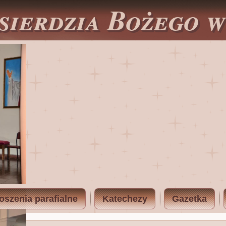
sierdzia Bożego 
oszenia parafialne
Katechezy
Gazetka