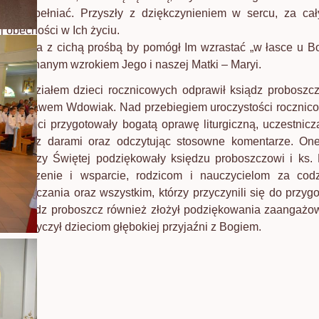
nie wypełniać. Przyszły z dziękczynieniem w sercu, za ca
j obecności w Ich życiu.
o Jezusa z cichą prośbą by pomógł Im wzrastać „w łasce u Bog
m i kochanym wzrokiem Jego i naszej Matki – Maryi.
ą z udziałem dzieci rocznicowych odprawił ksiądz proboszc
 Stanisławem Wdowiak. Nad przebiegiem uroczystości rocznic
aj. Dzieci przygotowały bogatą oprawę liturgiczną, uczestniczą
ocesji z darami oraz odczytując stosowne komentarze. One
em Mszy Świętej podziękowały księdzu proboszczowi i ks. 
rowadzenie i wsparcie, rodzicom i nauczycielom za codz
 i nauczania oraz wszystkim, którzy przyczynili się do przygo
ci. Ksiądz proboszcz również złożył podziękowania zaangaż
 oraz życzył dzieciom głębokiej przyjaźni z Bogiem.