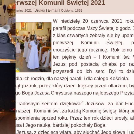
a Pierwszej Komunii Świętej 2021
Drukuj
E-mail
no: 21 czerwiec 2021
|
|
|
Odsłony: 1669
W niedzielę 20 czerwca 2021 rok
parafii podczas Mszy Świętej o godz. 
z klas czwartych zebrały się by upami
pierwszej Komunii Świętej, pr
uroczyście jego rocznicę. Rok temu
ten piękny dzień – I Komunii św.
Jezus pod postacią chleba po ra
przyszedł do Ich serc. Był to dzi
dzieci, dla Ich rodzin, dla naszej parafii i dla całego Kościoła.
su minął już rok, przez który dzieci klękały przed ołtarzem, b
a żywego Boga Jezusa Chrystusa naszego najlepszego Przyjac
szły aby radosnym sercem dziękować Jezusowi za dar Eucha
a dzień naszej I Komunii św., za każdą Komunię świętą, którą pr
osne wspomnienia sprzed roku. Przez ten rok dzieci urosły, ale
na Jezusa i Jego naukę, bardziej pokochały Boga.
szły do Jezusa, z dziecięcą wiarą, aby słuchać Jego słowa i uc