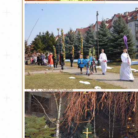
Litania
Sakramenty i obrzędy
Chrzest
Eucharystia
Bierzmowanie
Kapłaństwo
Małżeństwo
Namaszczenie chorych
Pokuta
A. Sakramentalia
B. Sakramentalia
Ta strona używa plików Cookies. Dowiedz się wię