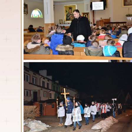
Rocznic
Parafia
Opublikowa
Msze św. i nabożeństwa
Duszpasterze
Kancelaria
Historia
Parafia w statystyce
Nasz kościół
Dokumenty
radości dla 
Standardy ochrony małoletnich
Od tego cza
Zespół ds. prewencji
swego serc
Osoby włączone w
Dziś przy
duszpasterstwo
Kościoła, z
Odżyły rad
Wspólnoty parafialne
poznały Pa
Dzieci przy