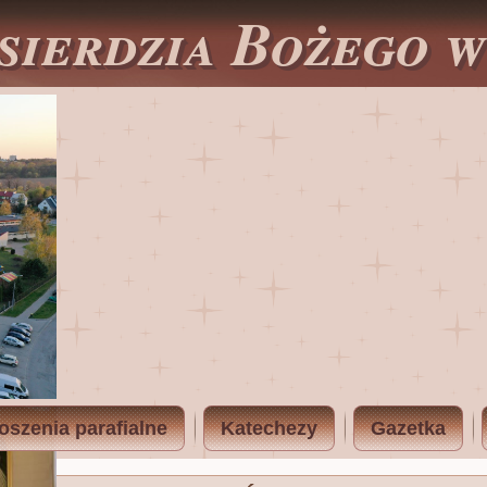
sierdzia Bożego 
oszenia parafialne
Katechezy
Gazetka