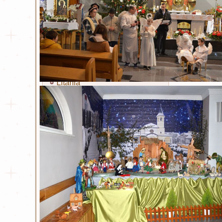
Miłosierdzie Boże
Kult Miłosierdzia Bożego
Obraz Jezusa Miłosiernego
Koronka
Litania
Nowenna
Święty Jan Paweł II
Życiorys
Modlitwa i Litania
Wiersze
Bł. ks. Michał Sopoćko
Życiorys