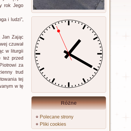
ły rok Jego
a i ludzi”,
z Jan Zając
owej czuwał
c w liturgii
 też przed
Piotrowi za
ienny trud
towania tej
owanym w tę
Różne
Polecane strony
Pliki cookies