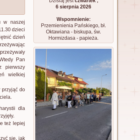
Dzisiaj jest
czwartek ,
6 sierpnia 2026
Wspomnienie:
u w naszej
Przemienienia Pańskiego, bł.
11.30 dzieci
Oktawiana - biskupa, św.
ętnić dzień
Hormizdasa - papieża.
zeżywając
 przeżywały
 Wtedy Pan
z pierwszy
eń wielkiej
y przyjąć do
iela.
rystii dla
zyjęły.
 też lepiej
zyć się, jak