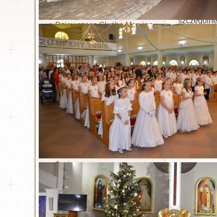
Ruch Światło - Oaza
je codzien
Liturgiczna Służba Ołtarza
szczególne
Dziewczęca Służba Maryjna
Przyszły d
Żywy Różaniec
pod czujny
Akcja Katolicka
Wspólnota dla Intronizacji
Mszę święt
NSPJ
wraz z ks.
Stowarzyszenie Krwi
ks. Piotr G
Chrystusa
Słowa i pr
Legion Maryi
zakończeni
Koła koronkowe
duchowe p
wychowania
Św. Siostra Faustyna
uroczystoś
uroczystość
Życiorys
Dzienniczek
Litania
Nowenna
Odpust zupełny