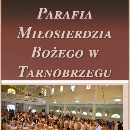
Parafia
Miłosierdzia
Bożego w
Tarnobrzegu